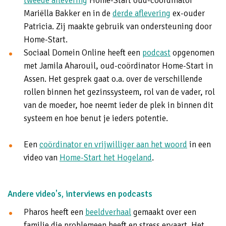
tweede aflevering
Home-Start oud-coördinator
Mariëlla Bakker en in de
derde aflevering
ex-ouder
Patricia. Zij maakte gebruik van ondersteuning door
Home-Start.
Sociaal Domein Online heeft een
podcast
opgenomen
met Jamila Aharouil, oud-coördinator Home-Start in
Assen. Het gesprek gaat o.a. over de verschillende
rollen binnen het gezinssysteem, rol van de vader, rol
van de moeder, hoe neemt ieder de plek in binnen dit
systeem en hoe benut je ieders potentie.
Een
coördinator en vrijwilliger aan het woord
in een
video van
Home-Start het Hogeland
.
Andere video's, interviews en podcasts
Pharos heeft een
beeldverhaal
gemaakt over een
familie die problemeen heeft en stress ervaart. Het